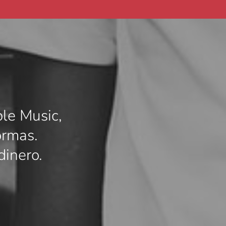
ple Music,
ormas.
dinero.